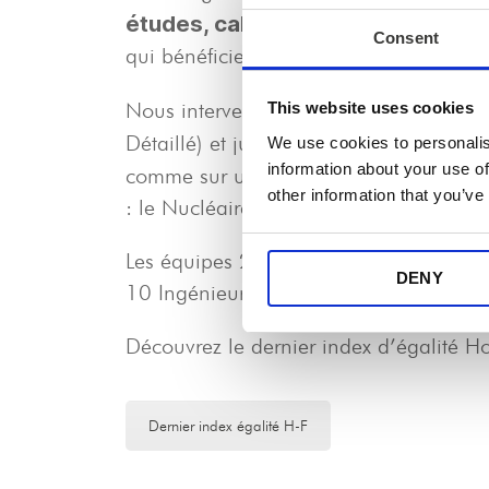
études, calculs, gestion de proj
Consent
qui bénéficient aussi d’experts en génie 
Nous intervenons à tous les stades de v
This website uses cookies
Détaillé) et jusqu’à la mise en route.
We use cookies to personalis
information about your use of
mise en con
comme sur un projet de
other information that you’ve
: le Nucléaire, l’Oil and Gas, le Power
Les équipes 2c2i sont constituées d’exp
DENY
10 Ingénieurs Spécialistes (Process, EI
Découvrez le dernier index d’égalité
Dernier index égalité H-F