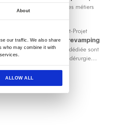
orrespondent à des services métiers
About
APD
n passant par l’
(Avant-Projet
nstallation
revamping
, un projet de
se our traffic. We also share
ers who may combine it with
itionne avec une expertise dédiée sont
 services.
ques et Alimentaires et la Sidérurgie…
ALLOW ALL