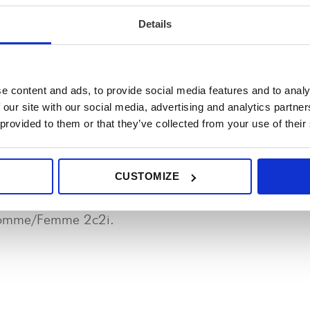
ets, aménagement, mise en route.
Ces domaines c
Details
civil et EIA.
APS
os projets, depuis l’
(Avant-Projet Sommaire), e
nouvelle i
 Nous pouvons intervenir pour un projet de
e content and ads, to provide social media features and to analy
 our site with our social media, advertising and analytics partn
formité
légale. Les marchés sur lesquels 2c2i se pos
 provided to them or that they’ve collected from your use of their
 et Green Power, les utilités des secteurs Pharmaceuti
erts dédiés :
CUSTOMIZE
A, GC)
 Homme/Femme 2c2i.