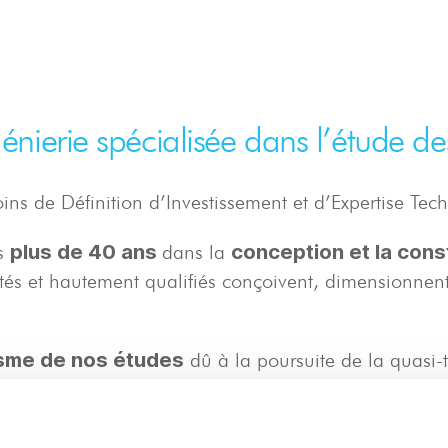
énierie spécialisée dans l’étude de
ins de Définition d’Investissement et d’Expertise Te
plus de 40 ans
conception et la cons
is
dans la
és et hautement qualifiés conçoivent, dimensionnent 
sme de nos études
dû à la poursuite de la quasi-t
luides, les équipements, les structures etc.
relevés laser 3D
d’activité spécialisés suivants :